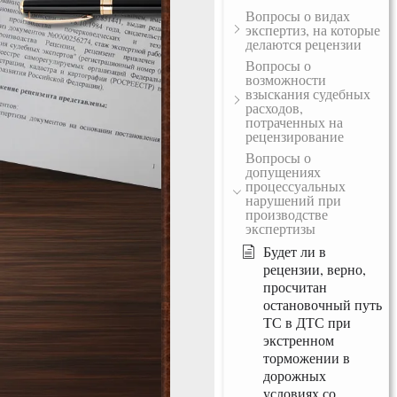
Вопросы о видах
экспертиз, на которые
делаются рецензии
Вопросы о
возможности
взыскания судебных
расходов,
потраченных на
рецензирование
Вопросы о
допущениях
процессуальных
нарушений при
производстве
экспертизы
Будет ли в
рецензии, верно,
просчитан
остановочный путь
ТС в ДТС при
экстренном
торможении в
дорожных
условиях со