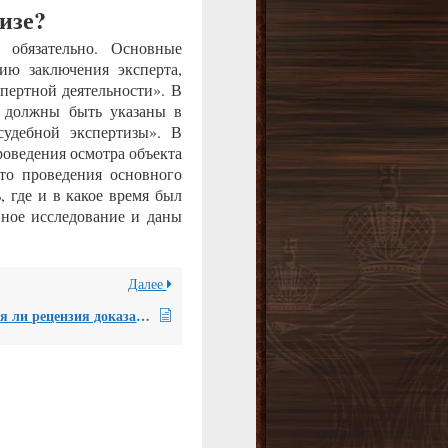
изе?
ы обязательно. Основные
ию заключения эксперта,
пертной деятельности». В
о должны быть указаны в
судебной экспертизы». В
роведения осмотра объекта
сто проведения основного
, где и в какое время был
вное исследование и даны
Далее
Является ли рецензия доказательством по делу в арбитражном судопроизводстве?