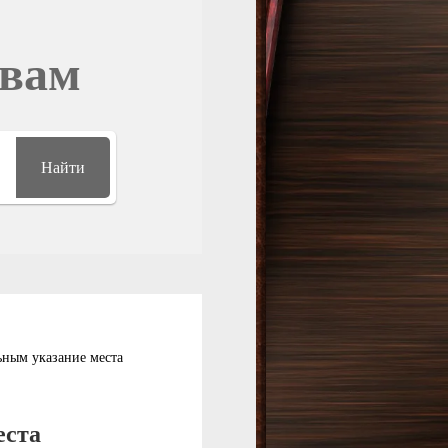
овам
Найти
ьным указание места
еста