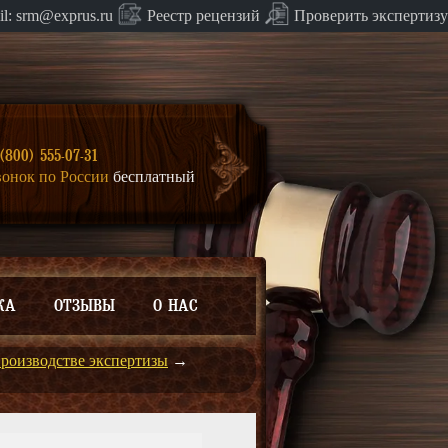
Проверить экспертизу
il:
srm@exprus.ru
Реестр
рецензий
(800) 555-07-31
вонок по России
бесплатный
КА
ОТЗЫВЫ
О НАС
роизводстве экспертизы
→