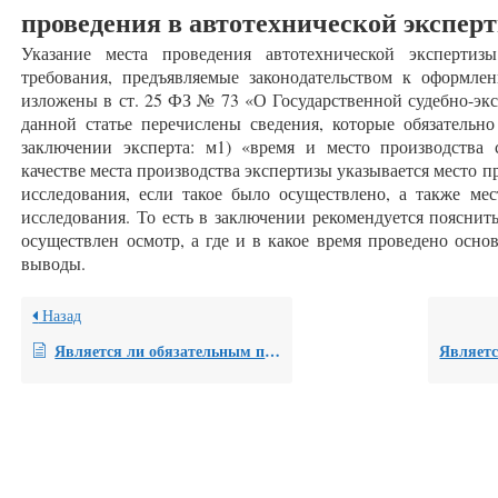
проведения в автотехнической эксперт
Указание места проведения автотехнической экспертиз
требования, предъявляемые законодательством к оформлен
изложены в ст. 25 ФЗ № 73 «О Государственной судебно-экс
данной статье перечислены сведения, которые обязательн
заключении эксперта: м1) «время и место производства 
качестве места производства экспертизы указывается место п
исследования, если такое было осуществлено, а также ме
исследования. То есть в заключении рекомендуется пояснить
осуществлен осмотр, а где и в какое время проведено осно
выводы.
Назад
Является ли обязательным при оспаривании экспертизы по оценке ущерба после залития квартиры составление встречной сметы? Возможно ли выполнить в НП «СРО судебных экспертов» подобный расчет и приобщить его к рецензии?