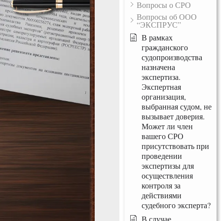
Вопросы о СРО
Вопросы об ООО
“ЭКСПРУС”
В рамках
гражданского
судопроизводства
назначена
экспертиза.
Экспертная
организация,
выбранная судом, не
вызывает доверия.
Может ли член
вашего СРО
присутствовать при
проведении
экспертизы для
осуществления
контроля за
действиями
судебного эксперта?
В случае