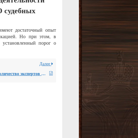
О судебных
 имеют достаточный опыт
икацией. Но при этом, в
й установленный порог о
Далее
Какое количество экспертов в штате НП «СРО судебных экспертов»?