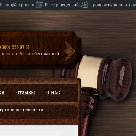
Проверить экспертизу
il:
srm@exprus.ru
Реестр
рецензий
(800) 555-07-31
вонок по России
бесплатный
КА
ОТЗЫВЫ
О НАС
ертной деятельности