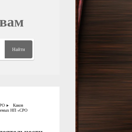
овам
Найти
СРО
Каков
каемых НП «СРО
деятельности