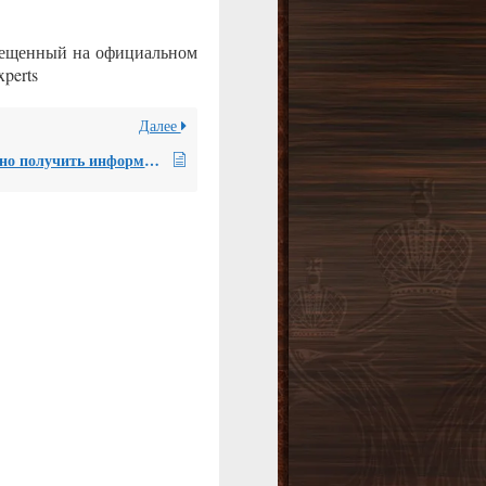
мещенный на официальном
perts
Далее
Где можно получить информацию о выданных НП «СРО судебных экспертов» сертификатах соответствия компетенции экспертов?