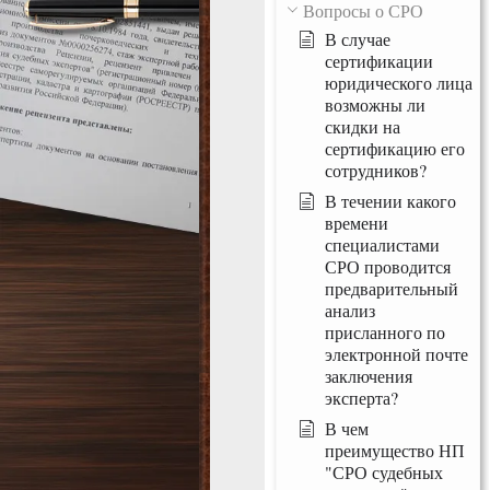
Вопросы о СРО
В случае
сертификации
юридического лица
возможны ли
скидки на
сертификацию его
сотрудников?
В течении какого
времени
специалистами
СРО проводится
предварительный
анализ
присланного по
электронной почте
заключения
эксперта?
В чем
преимущество НП
"СРО судебных