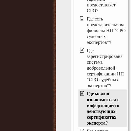
предоставляет
СРО?
Где есть
представительства,
филиалы НП "СРО
судебных
экспертов"?
Где
зарегистрирована
сиcтема
добровольной
сертификации НП
"СРО судебных
экспертов"?
Где можно
ознакомиться с
информацией о
действующих
сертификатах
эксперта?
Где можно