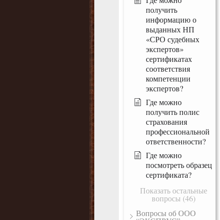
получить
информацию о
выданных НП
«СРО судебных
экспертов»
сертификатах
соответствия
компетенции
экспертов?
Где можно
получить полис
страхования
профессиональной
ответственности?
Где можно
посмотреть образец
сертификата?
Показать остальные
вопросы (46)
Вопросы об ООО