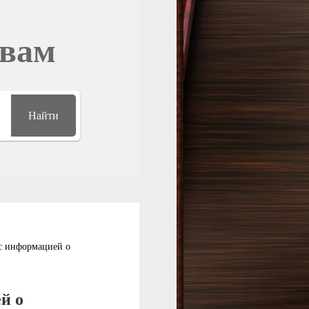
овам
Найти
 с информацией о
й о