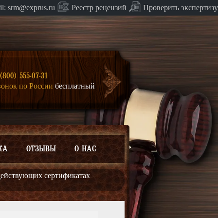
Проверить экспертизу
il:
srm@exprus.ru
Реестр
рецензий
(800) 555-07-31
вонок по России
бесплатный
КА
ОТЗЫВЫ
О НАС
действующих сертификатах