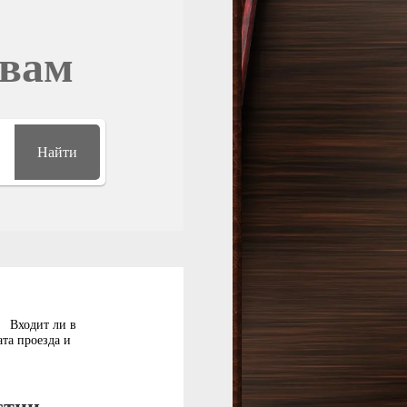
овам
Найти
Входит ли в
ата проезда и
стии