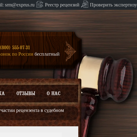
Проверить экспертизу
il:
srm@exprus.ru
Реестр
рецензий
(800) 555-07-31
вонок по России
бесплатный
КА
ОТЗЫВЫ
О НАС
участии рецензента в судебном