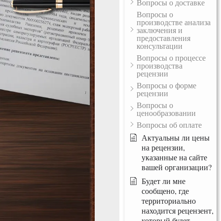
Вопросы о доставке
Вопросы о
производстве анализа
заключения и
предоставления
консультации
Вопросы о процессе
производства
рецензии
Вопросы о форме
рецензии
Вопросы о
ценообразовании
Вопросы об оплате
Актуальны ли цены
на рецензии,
указанные на сайте
вашей организации?
Будет ли мне
сообщено, где
территориально
находится рецензент,
который будет