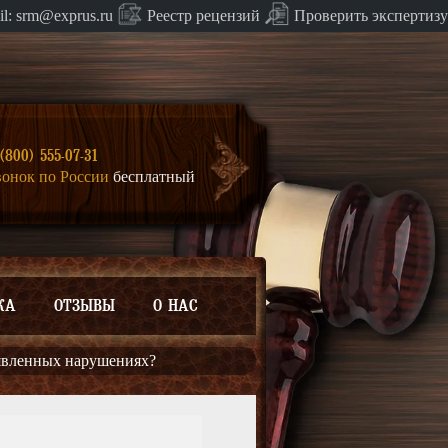
Проверить экспертизу
il:
srm@exprus.ru
Реестр
рецензий
(800) 555-07-31
вонок по России
бесплатный
КА
ОТЗЫВЫ
О НАС
ыявленных нарушениях?