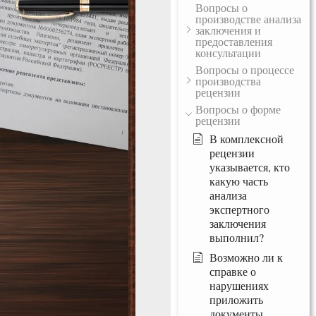
Вопросы о
производстве анализа
заключения и
предоставления
консультации
Вопросы о процессе
производства
рецензии
Вопросы о форме
рецензии
В комплексной
рецензии
указывается, кто
какую часть
анализа
экспертного
заключения
выполнил?
Возможно ли к
справке о
нарушениях
приложить
документы