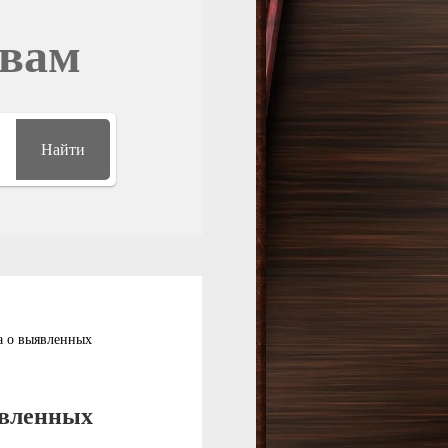
овам
Найти
ка о выявленных
явленных