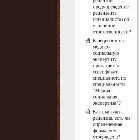
рецензии
предупреждение
рецензента
(специалиста) об
уголовной
ответственности?
К рецензии на
медико-
социальную
экспертизу
прилагается
сертификат
специалиста по
специальности
"Медико-
социальная
экспертиза"?
Как выглядит
рецензия, есть ли
определенная
форма, чем
утверждена?