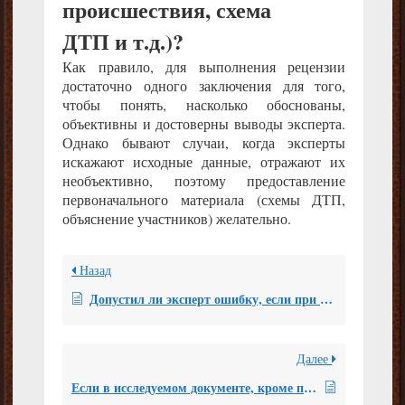
происшествия, схема
ДТП и т.д.)?
Как правило, для выполнения рецензии
достаточно одного заключения для того,
чтобы понять, насколько обоснованы,
объективны и достоверны выводы эксперта.
Однако бывают случаи, когда эксперты
искажают исходные данные, отражают их
необъективно, поэтому предоставление
первоначального материала (схемы ДТП,
объяснение участников) желательно.
Назад
Допустил ли эксперт ошибку, если при проведении почерковедческой экспертизы, объектом исследования которой являются подписи в завещании, датированном 2015г., использовал в качестве сравнительных образцов документы, датированные 2000г.?
Далее
Если в исследуемом документе, кроме подписи, имеется ее рукописная расшифровка, должен ли эксперт исследовать и эту расшифровку, если вопрос ставился только в отношении принадлежности подписи?