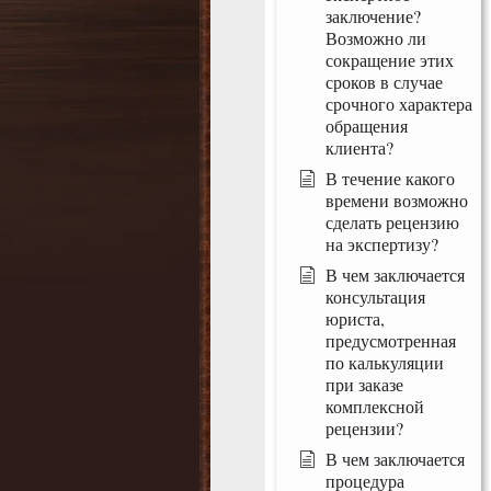
заключение?
Возможно ли
сокращение этих
сроков в случае
срочного характера
обращения
клиента?
В течение какого
времени возможно
сделать рецензию
на экспертизу?
В чем заключается
консультация
юриста,
предусмотренная
по калькуляции
при заказе
комплексной
рецензии?
В чем заключается
процедура