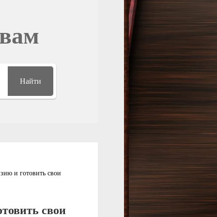
овам
Найти
нзию и готовить свои
отовить свои