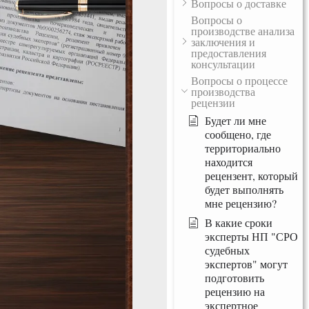
Вопросы о доставке
Вопросы о
производстве анализа
заключения и
предоставления
консультации
Вопросы о процессе
производства
рецензии
Будет ли мне
сообщено, где
территориально
находится
рецензент, который
будет выполнять
мне рецензию?
В какие сроки
эксперты НП "СРО
судебных
экспертов" могут
подготовить
рецензию на
экспертное