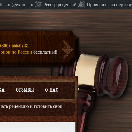
Проверить экспертизу
il:
srm@exprus.ru
Реестр
рецензий
(800) 555-07-31
вонок по России
бесплатный
КА
ОТЗЫВЫ
О НАС
учать рецензию и готовить свои