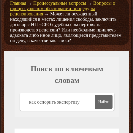
Главная
→
Процессуальные вопросы
→
Вопросы о
процессуальном обосновании процедуры
рецензирования
→
Может ли осужденный,
находящийся в местах лишения свободы, заключить
договор с НП «СРО судебных экспертов» на
производство рецензии? Или необходимо привлечь
адвоката либо иное лицо, являющееся представителем
по делу, в качестве заказчика?
Поиск по ключевым
словам
Найти