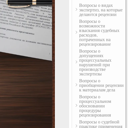
Вопросы о видах
экспертиз, на которые
делаются рецензии
Вопросы о
возможности
взыскания судебных
расходов,
потраченных на
рецензирование
Вопросы о
допущениях
процессуальных
нарушений при
производстве
экспертизы
Вопросы о
приобщении рецензии
к материалам дела
Вопросы о
процессуальном
обосновании
процедуры
рецензирования
Вопросы о судебной
практике применения