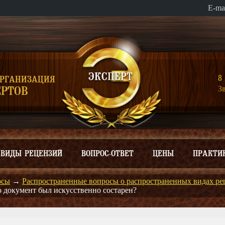
E-ma
8 
ОРГАНИЗАЦИЯ
З
РТОВ
ВИДЫ РЕЦЕНЗИЙ
ВОПРОС-ОТВЕТ
ЦЕНЫ
ПРАКТИ
осы
→
Распространенные вопросы о распространенных видах ре
о документ был искусственно состарен?