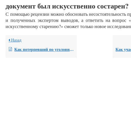
документ был искусственно состарен?
С помощью рецензии можно обосновать несостоятельность п
и полученных экспертом выводов, а ответить на вопрос «
искусственному старению?» сможет только новое исследование
Назад
Как потерпевший по уголовному делу может воспользоваться рецензией в рамках расследования уголовного дела и рассмотрения уголовного дела в суде?