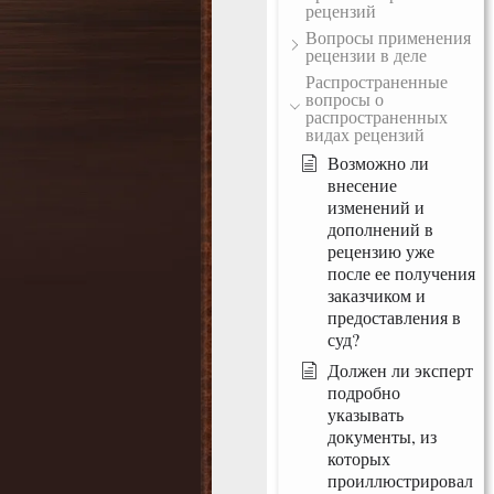
рецензий
Вопросы применения
рецензии в деле
Распространенные
вопросы о
распространенных
видах рецензий
Возможно ли
внесение
изменений и
дополнений в
рецензию уже
после ее получения
заказчиком и
предоставления в
суд?
Должен ли эксперт
подробно
указывать
документы, из
которых
проиллюстрировал