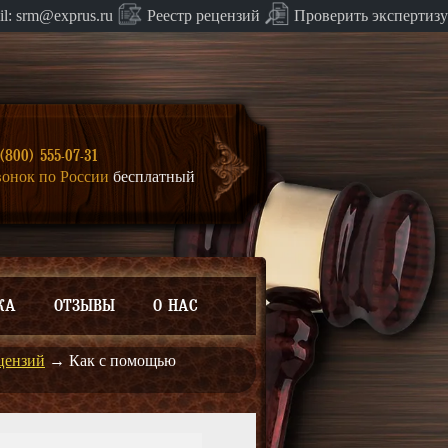
Проверить экспертизу
il:
srm@exprus.ru
Реестр
рецензий
(800) 555-07-31
вонок по России
бесплатный
КА
ОТЗЫВЫ
О НАС
цензий
→
Как с помощью