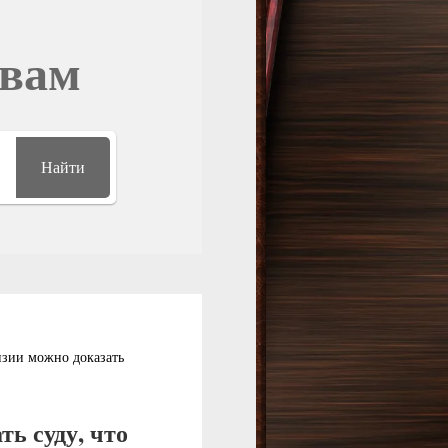
овам
Найти
нзии можно доказать
ь суду, что