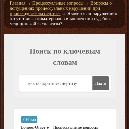
Главная
→
Процессуальные вопросы
→
Вопросы о
допущениях процессуальных нарушений при
производстве экспертизы
→
Является ли нарушением
отсутствие фотоматериалов в заключении судебно-
медицинской экспертизы?
Поиск по ключевым
словам
Найти
< Назад
Вопрос-Ответ
Процессуальные вопросы