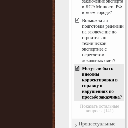
заключение эксперта
в ЛСЭ Минюста РФ
в моем городе?
Возможна ли
подготовка рецензии
на заключение по
строительно-
технической
экспертизе с
пересчетом
локальных смет?
Могут ли быть
внесены
корректировки в
справку о
нарушениях по
просьбе заказчика?
Показать остальные
вопросы (141)
Процессуальные