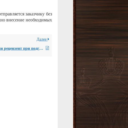
тправляется заказчику без
жно внесение необходимых
Далее
Может ли рецензент при подготовке рецензии по результатам судебной землеустроительной экспертизы указать площадь земельного участка, ошибочно отнесенного экспертом к земельному участку соседа?