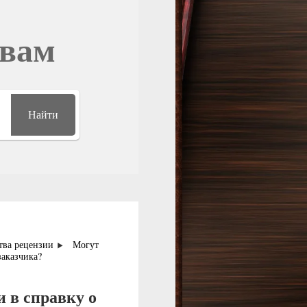
овам
Найти
тва рецензии
Могут
заказчика?
 в справку о