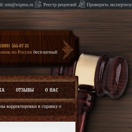
Проверить экспертизу
il:
srm@exprus.ru
Реестр
рецензий
(800) 555-07-31
вонок по России
бесплатный
КА
ОТЗЫВЫ
О НАС
ны корректировки в справку о