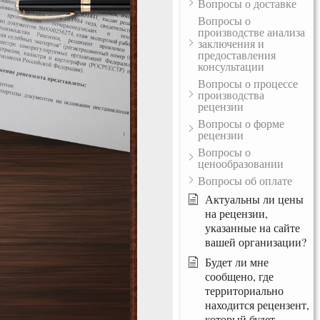
Вопросы о доставке
Вопросы о
производстве анализа
заключения и
предоставления
консультации
Вопросы о процессе
производства
рецензии
Вопросы о форме
рецензии
Вопросы о
ценообразовании
Вопросы об оплате
Актуальны ли цены
на рецензии,
указанные на сайте
вашей организации?
Будет ли мне
сообщено, где
территориально
находится рецензент,
который будет