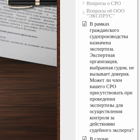
Вопросы о СРО
Вопросы об ООО
“ЭКСПРУС”
В рамках
гражданского
судопроизводства
назначена
экспертиза.
Экспертная
организация,
выбранная судом, не
вызывает доверия.
Может ли член
вашего СРО
присутствовать при
проведении
экспертизы для
осуществления
контроля за
действиями
судебного эксперта?
В случае