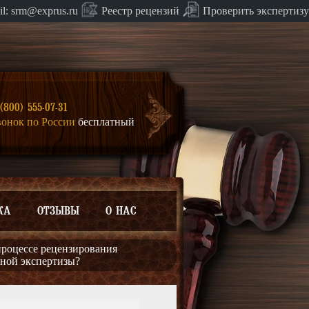
Проверить экспертизу
il:
srm@exprus.ru
Реестр
рецензий
(800) 555-07-31
вонок по России
бесплатный
КА
ОТЗЫВЫ
О НАС
процессе рецензирования
ьной экспертизы?