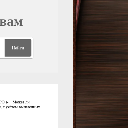
овам
Найти
СРО
Может ли
я, с учётом выявленных