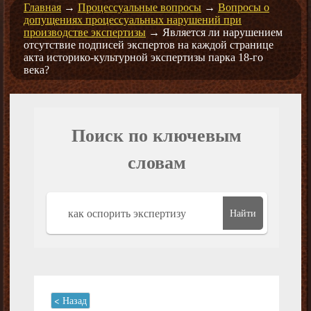
Главная
→
Процессуальные вопросы
→
Вопросы о
допущениях процессуальных нарушений при
производстве экспертизы
→
Является ли нарушением
отсутствие подписей экспертов на каждой странице
акта историко-культурной экспертизы парка 18-го
века?
Поиск по ключевым
словам
Найти
< Назад