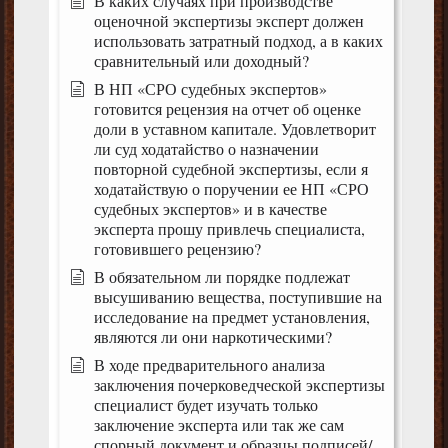
В каких случаях при производстве
оценочной экспертизы эксперт должен
использовать затратный подход, а в каких
сравнительный или доходный?
В НП «СРО судебных экспертов»
готовится рецензия на отчет об оценке
доли в уставном капитале. Удовлетворит
ли суд ходатайство о назначении
повторной судебной экспертизы, если я
ходатайствую о поручении ее НП «СРО
судебных экспертов» и в качестве
эксперта прошу привлечь специалиста,
готовившего рецензию?
В обязательном ли порядке подлежат
высушиванию вещества, поступившие на
исследование на предмет установления,
являются ли они наркотическими?
В ходе предварительного анализа
заключения почерковедческой экспертизы
специалист будет изучать только
заключение эксперта или так же сам
спорный документ и образцы подписей/