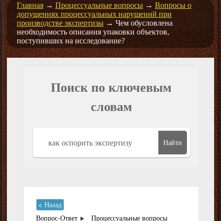
Главная
→
Процессуальные вопросы
→
Вопросы о
допущениях процессуальных нарушений при
производстве экспертизы
→
Чем обусловлена
необходимость описания упаковки объектов,
поступивших на исследование?
Поиск по ключевым
словам
Найти
< Назад
Вопрос-Ответ
Процессуальные вопросы