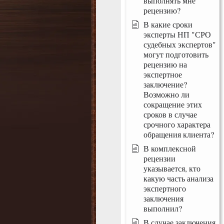
выполнять мне
рецензию?
В какие сроки
эксперты НП "СРО
судебных экспертов"
могут подготовить
рецензию на
экспертное
заключение?
Возможно ли
сокращение этих
сроков в случае
срочного характера
обращения клиента?
В комплексной
рецензии
указывается, кто
какую часть анализа
экспертного
заключения
выполнил?
В случае заключения