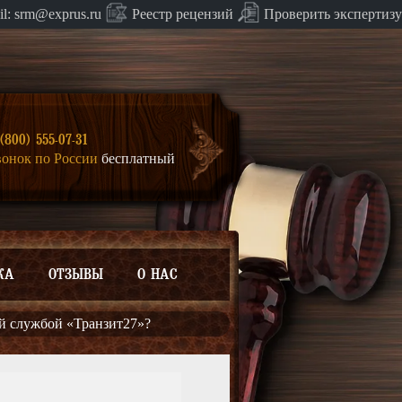
Проверить экспертизу
il:
srm@exprus.ru
Реестр
рецензий
(800) 555-07-31
вонок по России
бесплатный
КА
ОТЗЫВЫ
О НАС
ой службой «Транзит27»?