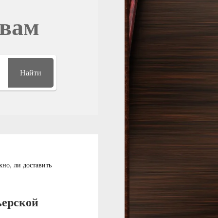
овам
Найти
но, ли доставить
ьерской