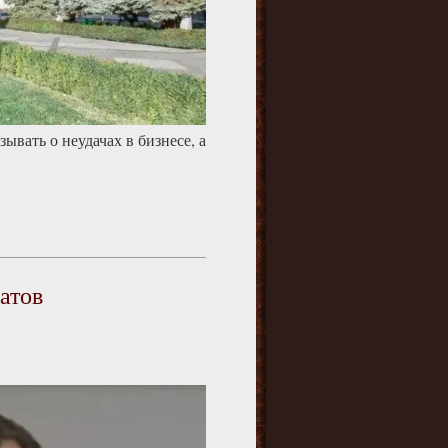
ывать о неудачах в бизнесе, а
атов