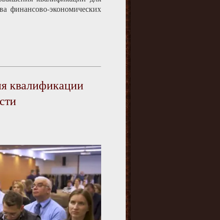
тва финансово-экономических
ия квалификации
сти