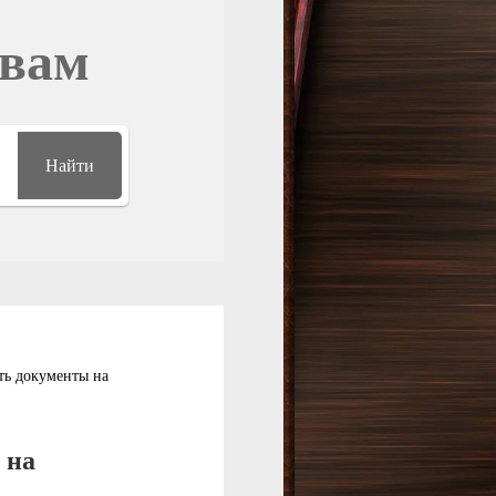
овам
Найти
ть документы на
 на