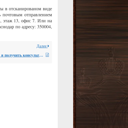
ы в отсканированом виде
ть почтовым отправлением
4, этаж 13, офис 7. Или на
снодар по адресу: 350004,
Далее
Могу ли я получить консультацию рецензента вашей СРО, связанную с составлением письменной рецензии, после озвученных мне результатов предварительного анализа экспертного заключения?