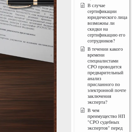
В случае
сертификации
юридического лица
возможны ли
скидки на
сертификацию его
сотрудников?
В течении какого
времени
специалистами
СРО проводится
предварительный
анализ
присланного по
электронной почте
заключения
эксперта?
В чем
преимущество НП
"СРО судебных
экспертов" перед