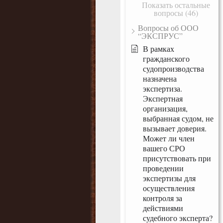
Показать остальные
вопросы (46)
Вопросы об ООО
“ЭКСПРУС”
В рамках
гражданского
судопроизводства
назначена
экспертиза.
Экспертная
организация,
выбранная судом, не
вызывает доверия.
Может ли член
вашего СРО
присутствовать при
проведении
экспертизы для
осуществления
контроля за
действиями
судебного эксперта?