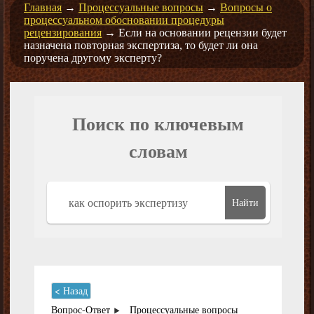
Главная
→
Процессуальные вопросы
→
Вопросы о
процессуальном обосновании процедуры
рецензирования
→
Если на основании рецензии будет
назначена повторная экспертиза, то будет ли она
поручена другому эксперту?
Поиск по ключевым
словам
Найти
< Назад
Вопрос-Ответ
Процессуальные вопросы