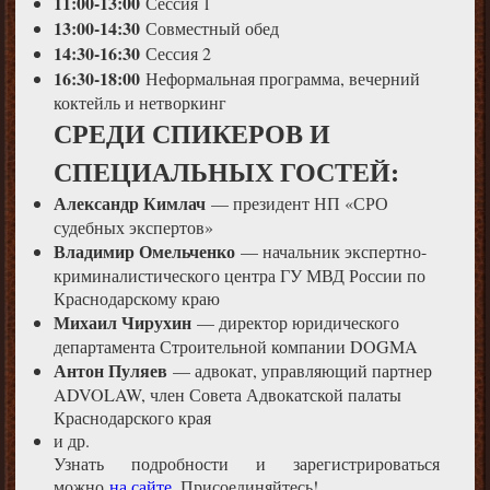
11:00-13:00
Сессия 1
13:00-14:30
Совместный обед
14:30-16:30
Сессия 2
16:30-18:00
Неформальная программа, вечерний
коктейль и нетворкинг
СРЕДИ СПИКЕРОВ И
СПЕЦИАЛЬНЫХ ГОСТЕЙ:
Александр Кимлач
— президент НП «СРО
судебных экспертов»
Владимир Омельченко
— начальник экспертно-
криминалистического центра ГУ МВД России по
Краснодарскому краю
Михаил Чирухин
— директор юридического
департамента Строительной компании DOGMA
Антон Пуляев
— адвокат, управляющий партнер
ADVOLAW, член Совета Адвокатской палаты
Краснодарского края
и др.
Узнать подробности и зарегистрироваться
можно
на сайте
. Присоединяйтесь!