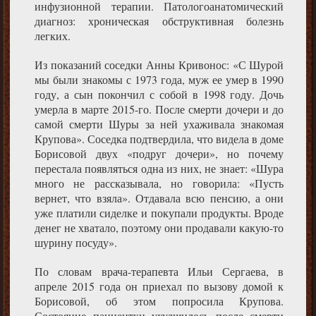
инфузионной терапии. Патологоанатомический
диагноз: хроническая обструктивная болезнь
легких.
Из показаний соседки Анны Кривонос: «С Шурой
мы были знакомы с 1973 года, муж ее умер в 1990
году, а сын покончил с собой в 1998 году. Дочь
умерла в марте 2015-го. После смерти дочери и до
самой смерти Шуры за ней ухаживала знакомая
Крупова». Соседка подтвердила, что видела в доме
Борисовой двух «подруг дочери», но почему
перестала появляться одна из них, не знает: «Шура
много не рассказывала, но говорила: «Пусть
вернет, что взяла». Отдавала всю пенсию, а они
уже платили сиделке и покупали продукты. Вроде
денег не хватало, поэтому они продавали какую-то
шурину посуду».
По словам врача-терапевта Ильи Сергаева, в
апреле 2015 года он приехал по вызову домой к
Борисовой, об этом попросила Крупова.
Состояние пациентки ухудшилось после смерти