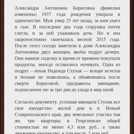
Александра Антоновна Борисовна (фамилии
изменены) 1937 года рождения умирала в
одиночестве. Муж умер 25 лет назад, за ним ушел
и сын. В последние два года старушка почти
слегла, и за ней ухаживала дочь. Но и она
скоропостижно скончалась весной 2015 года.
После этого соседи заметили в доме Александры
Антоновны двух женщин, якобы подруг дочери.
Они наняли сиделку и время от времени покупали
продукты, иногда оставались ночевать. Одна из
подруг – некая Надежда Ступак — вскоре исчезла
и больше не появлялась, а объявившись после
смерти Борисовой, предъявила завещание,
подписанное ею за три дня до ухода в мир иной.
Согласно документу, усопшая завещала Ступак все
свое имущество: жилой дом в п. Новый
Ставропольского края, два земельных участка там
же, три квартиры в Георгиевске общей
стоимостью не менее 4,3 млн руб., а также
движимое имущество, в том числе, 2 млн руб.