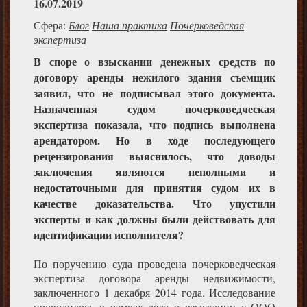
16.07.2019
Сфера:
Блог
Наша практика
Почерковедская
экспертиза
В споре о взыскании денежных средств по
договору аренды нежилого здания съемщик
заявил, что не подписывал этого документа.
Назначенная судом почерковедческая
экспертиза показала, что подпись выполнена
арендатором. Но в ходе последующего
рецензирования выяснилось, что доводы
заключения являются неполными и
недостаточными для принятия судом их в
качестве доказательства. Что упустили
эксперты и как должны были действовать для
идентификации исполнителя?
По поручению суда проведена почерковедческая
экспертиза договора аренды недвижимости,
заключенного 1 декабря 2014 года. Исследование
проводилось в рамках дела о взыскании с ООО