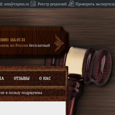
Проверить экспертизу
il:
srm@exprus.ru
Реестр
рецензий
(800) 555-07-31
вонок по России
бесплатный
КА
ОТЗЫВЫ
О НАС
 не в пользу подрядчика