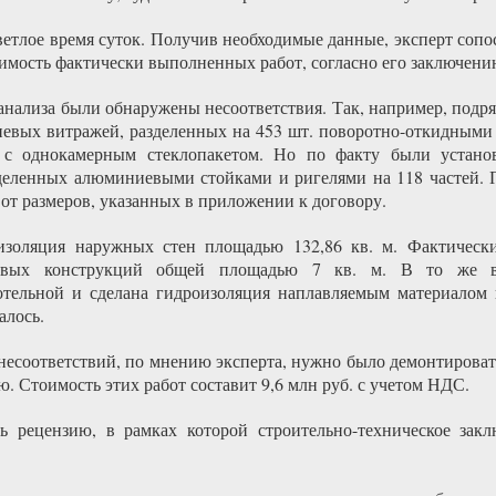
ветлое время суток. Получив необходимые данные, эксперт сопо
имость фактически выполненных работ, согласно его заключению,
 анализа были обнаружены несоответствия. Так, например, подр
ниевых витражей, разделенных на 453 шт. поворотно-откидным
 с однокамерным стеклопакетом. Но по факту были устано
еленных алюминиевыми стойками и ригелями на 118 частей. 
от размеров, указанных в приложении к договору.
золяция наружных стен площадью 132,86 кв. м. Фактически
вых конструкций общей площадью 7 кв. м. В то же в
тельной и сделана гидроизоляция наплавляемым материалом 
алось.
несоответствий, по мнению эксперта, нужно было демонтиров
. Стоимость этих работ составит 9,6 млн руб. с учетом НДС.
 рецензию, в рамках которой строительно-техническое зак