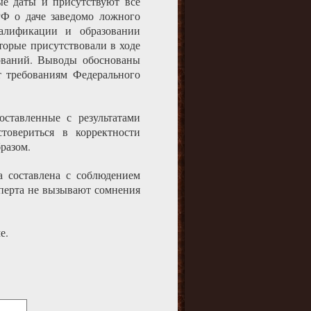
ые даты и присутствуют все
РФ о даче заведомо ложного
алификации и образовании
торые присутствовали в ходе
ований. Выводы обоснованы
т требованиям Федерального
ставленные с результатами
товериться в корректности
разом.
а составлена с соблюдением
сперта не вызывают сомнения
е.