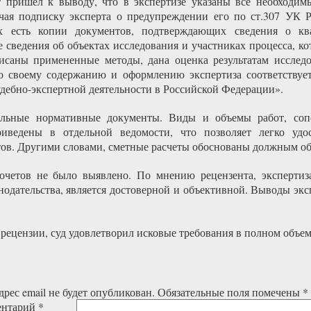
 пришел к выводу, что в экспертизе указаны все необходим
чая подписку эксперта о предупреждении его по ст.307 УК 
х есть копии документов, подтверждающих сведения о кв
 сведения об объектах исследования и участниках процесса, ко
исаны примененные методы, дана оценка результатам исслед
о своему содержанию и оформлению экспертиза соответствуе
удебно-экспертной деятельности в Российской Федерации».
альные нормативные документы. Виды и объемы работ, сопо
риведены в отдельной ведомости, что позволяет легко удос
тов. Другими словами, сметные расчеты обоснованы должным об
очетов не было выявлено. По мнению рецензента, экспертиз
нодательства, является достоверной и объективной. Выводы эк
ецензии, суд удовлетворил исковые требования в полном объем
рес email не будет опубликован.
Обязательные поля помечены
*
ентарий
*