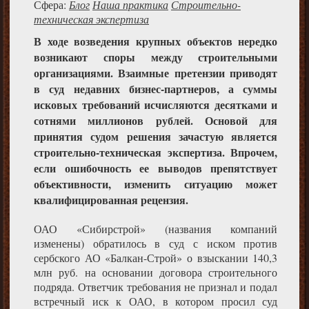
Сфера:
Блог
Наша практика
Строительно-
техническая экспертиза
В ходе возведения крупных объектов нередко
возникают споры между строительными
организациями. Взаимные претензии приводят
в суд недавних бизнес-партнеров, а суммы
исковых требований исчисляются десятками и
сотнями миллионов рублей. Основой для
принятия судом решения зачастую является
строительно-техническая экспертиза. Впрочем,
если ошибочность ее выводов препятствует
объективности, изменить ситуацию может
квалифицированная рецензия.
ОАО «Сибирстрой» (названия компаний
изменены) обратилось в суд с иском против
сербского АО «Балкан-Строй» о взыскании 140,3
млн руб. на основании договора строительного
подряда. Ответчик требования не признал и подал
встречный иск к ОАО, в котором просил суд