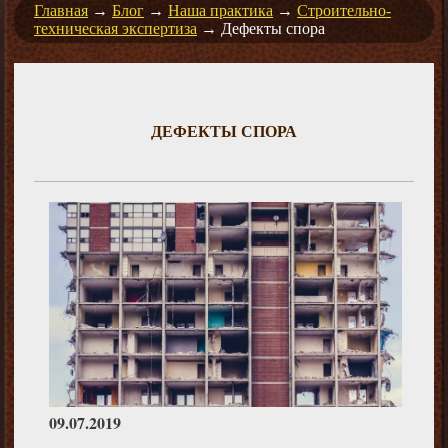
Главная
→
Блог
→
Наша практика
→
Строительно-
техническая экспертиза
→
Дефекты спора
ДЕФЕКТЫ СПОРА
09.07.2019