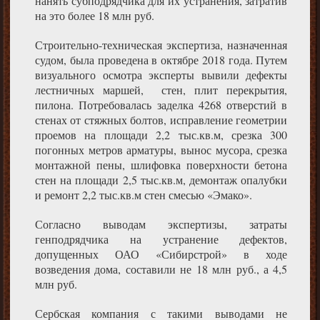
нанять субподрядчика для их устранения, затратив
на это более 18 млн руб.
Строительно-техническая экспертиза, назначенная
судом, была проведена в октябре 2018 года. Путем
визуального осмотра эксперты вывили дефекты
лестничных маршей, стен, плит перекрытия,
пилона. Потребовалась заделка 4268 отверстий в
стенах от стяжных болтов, исправление геометрии
проемов на площади 2,2 тыс.кв.м, срезка 300
погонных метров арматуры, вынос мусора, срезка
монтажной пены, шлифовка поверхности бетона
стен на площади 2,5 тыс.кв.м, демонтаж опалубки
и ремонт 2,2 тыс.кв.м стен смесью «Эмако».
Согласно выводам экспертизы, затраты
генподрядчика на устранение дефектов,
допущенных ОАО «Сибирстрой» в ходе
возведения дома, составили не 18 млн руб., а 4,5
млн руб.
Сербская компания с такими выводами не