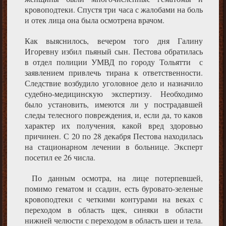
кровоподтеки. Спустя три часа с жалобами на боль
и отек лица она была осмотрена врачом.
Как выяснилось, вечером того дня Галину
Игоревну избил пьяный сын. Пестова обратилась
в отдел полиции УМВД по городу Тольятти с
заявлением привлечь тирана к ответственности.
Следствие возбудило уголовное дело и назначило
судебно-медицинскую экспертизу. Необходимо
было установить, имеются ли у пострадавшей
следы телесного повреждения, и, если да, то каков
характер их получения, какой вред здоровью
причинен. С 20 по 28 декабря Пестова находилась
на стационарном лечении в больнице. Эксперт
посетил ее 26 числа.
По данным осмотра, на лице потерпевшей,
помимо гематом и ссадин, есть буровато-зеленые
кровоподтеки с четкими контурами на веках с
переходом в область щек, синяки в области
нижней челюсти с переходом в область шеи и тела.