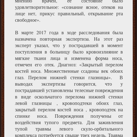
мнению врачей, ее состояние было
удовлетворительное: «сознание ясное, отеков на
лице нет, прикус правильный, открывание рта
свободное».
В марте 2017 года в ходе расследования была
назначена повторная экспертиза. На этот раз
эксперт указал, что у пострадавшей в момент
поступления в больницу было кровоизлияние в
мягкие ткани лица и изменена форма носа,
отмечен его отек. Диагноз: «Закрытый перелом
костей носа. Множественные ссадины век обоих
глаз. Перелом нижней стенки глазницы». В
выводах экспертизы говорится, что у
пострадавшей установлены телесные повреждения
в виде оскольчатого перелома нижней стенки
левой глазницы , кровоподтеки обоих глаз,
закрытый перелом костей носа , кровоподтек на
спинке носа. Повреждения получены от
воздействия тупого предмета. Для заживления
тупой травмы левого скуло-орбитального
комплекса потребуется свыше трех недель. Травма