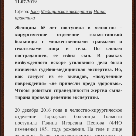
11.07.2019
Сфера:
Блог
Медицинская экспертиза
Наша
практика
Женщина 65 лет поступила в челюстно –
хирургическое отделение тольяттинской
больницы с множественными травмами и
гематомами лица и тела. По словам
пострадавшей, ее избил сын. В рамках
возбужденного вскоре уголовного дела была
назначена судебно-медицинская экспертиза. Но,
как следует из ее выводов, «полученные
повреждения» «не принесли вреда здоровью».
Чтобы добиться справедливости жертва сына-
тирана провела рецензию экспертизы.
20 декабря 2016 года в челюстно-хирургическое
отделение Городской больницы Тольятти
поступила Галина Игоревна Пестова (ФИО
изменены) 1951 года рождения. На теле и лице
женщины были многочисленные гематомы и