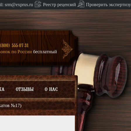
Проверить экспертизу
il:
srm@exprus.ru
Реестр
рецензий
(800) 555-07-31
вонок по России
бесплатный
КА
ОТЗЫВЫ
О НАС
катов №17)