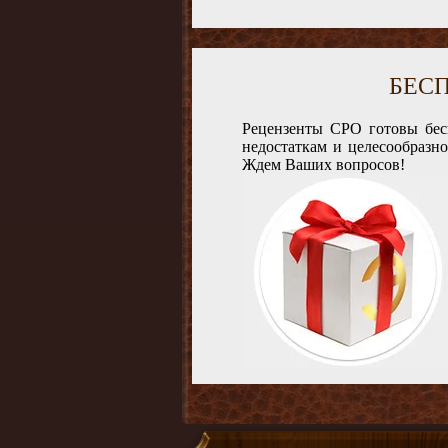
БЕС
Рецензенты СРО готовы бес
недостаткам и целесообразн
Ждем Ваших вопросов!