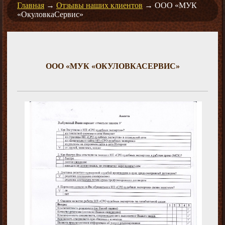
Главная
→
Отзывы наших клиентов
→
ООО «МУК
«ОкуловкаСервис»
ООО «МУК «ОКУЛОВКАСЕРВИС»