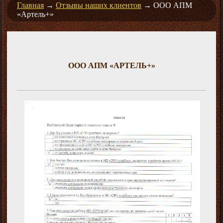
Главная
→
Отзывы наших клиентов
→
ООО АПМ
«Артель+»
ООО АПМ «АРТЕЛЬ+»