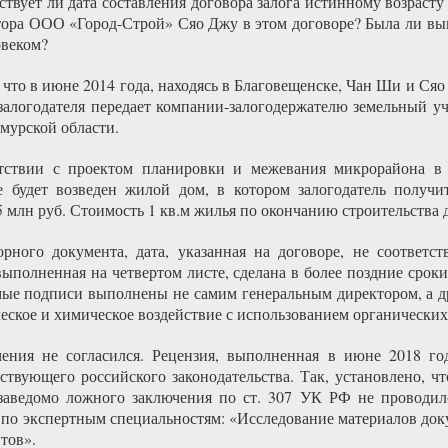
ствует ли дата составления договора залога истинному возрасту
тора ООО «Город-Строй» Сяо Джу в этом договоре? Была ли вы
овеком?
, что в июне 2014 года, находясь в Благовещенске, Чан Ши и С
залогодателя передает компании-залогодержателю земельный уч
мурской области.
етствии с проектом планировки и межевания микрорайона в 
 будет возведен жилой дом, в котором залогодатель получи
5 млн руб. Стоимость 1 кв.м жилья по окончанию строительства д
орного документа, дата, указанная на договоре, не соответст
ыполненная на четвертом листе, сделана в более поздние сроки
емые подписи выполнены не самим генеральным директором, а д
еское и химическое воздействие с использованием органических
ия не согласился. Рецензия, выполненная в июне 2018 года
ствующего российского законодательства. Так, установлено, ч
 заведомо ложного заключения по ст. 307 УК РФ не проводило
 по экспертным специальностям: «Исследование материалов до
тов».