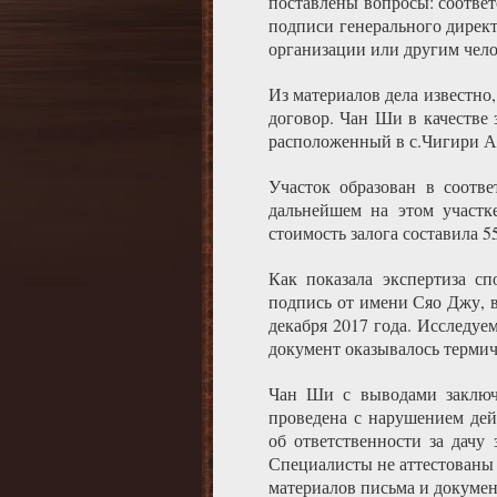
поставлены вопросы: соответ
подписи генерального дирек
организации или другим чел
Из материалов дела известно
договор. Чан Ши в качестве 
расположенный в с.Чигири А
Участок образован в соотв
дальнейшем на этом участке
стоимость залога составила 5
Как показала экспертиза сп
подпись от имени Сяо Джу, в
декабря 2017 года. Исследу
документ оказывалось термич
Чан Ши с выводами заключен
проведена с нарушением дей
об ответственности за дачу
Специалисты не аттестованы
материалов письма и докумен