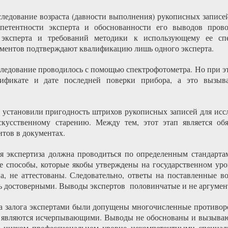
следование возраста (давности выполнения) рукописных записей
петентности эксперта и обоснованности его выводов прово
 эксперта и требований методики к использующему ее сп
ментов подтверждают квалификацию лишь одного эксперта.
сследование проводилось с помощью спектрофотометра. Но при э
ификате и дате последней поверки прибора, а это вызыва
 установили пригодность штрихов рукописных записей для иссле
скусственному старению. Между тем, этот этап является об
тов в документах.
ая экспертиза должна проводиться по определенным стандарта
е способы, которые якобы утверждены на государственном уро
а, не аттестованы. Следовательно, ответы на поставленные 
ть достоверными. Выводы экспертов половинчатые и не аргуме
ра залога экспертами были допущены многочисленные противоре
 являются исчерпывающими. Выводы не обоснованы и вызываю
 низком профессиональном уровне некомпетентными специали