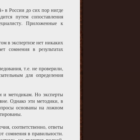
» в России до сих пор нигде
дится путем сопоставления
ециалисту. Приложенные к
том в экспертизе нет никаких
ет сомнения в результатах
дования, т.е. не проверили,
язательным для определения
м и методикам. Но эксперты
вне. Однако эти методики, в
вопросы основаны на ложном
нтированы.
чия, соответственно, ответы
т сомнения в правильности.
стами, не является полной,