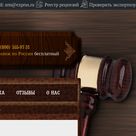
Проверить экспертизу
il:
srm@exprus.ru
Реестр
рецензий
(800) 555-07-31
вонок по России
бесплатный
КА
ОТЗЫВЫ
О НАС
в