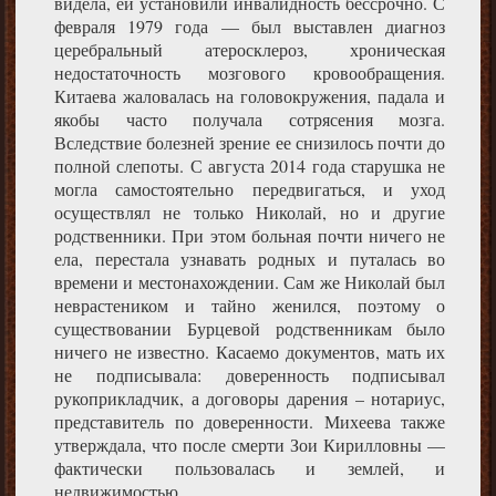
видела, ей установили инвалидность бессрочно. С
февраля 1979 года — был выставлен диагноз
церебральный атеросклероз, хроническая
недостаточность мозгового кровообращения.
Китаева жаловалась на головокружения, падала и
якобы часто получала сотрясения мозга.
Вследствие болезней зрение ее снизилось почти до
полной слепоты. С августа 2014 года старушка не
могла самостоятельно передвигаться, и уход
осуществлял не только Николай, но и другие
родственники. При этом больная почти ничего не
ела, перестала узнавать родных и путалась во
времени и местонахождении. Сам же Николай был
неврастеником и тайно женился, поэтому о
существовании Бурцевой родственникам было
ничего не известно. Касаемо документов, мать их
не подписывала: доверенность подписывал
рукоприкладчик, а договоры дарения – нотариус,
представитель по доверенности. Михеева также
утверждала, что после смерти Зои Кирилловны —
фактически пользовалась и землей, и
недвижимостью.