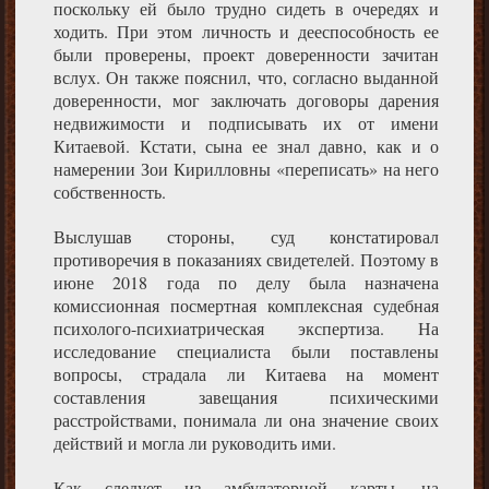
поскольку ей было трудно сидеть в очередях и
ходить. При этом личность и дееспособность ее
были проверены, проект доверенности зачитан
вслух. Он также пояснил, что, согласно выданной
доверенности, мог заключать договоры дарения
недвижимости и подписывать их от имени
Китаевой. Кстати, сына ее знал давно, как и о
намерении Зои Кирилловны «переписать» на него
собственность.
Выслушав стороны, суд констатировал
противоречия в показаниях свидетелей. Поэтому в
июне 2018 года по делу была назначена
комиссионная посмертная комплексная судебная
психолого-психиатрическая экспертиза. На
исследование специалиста были поставлены
вопросы, страдала ли Китаева на момент
составления завещания психическими
расстройствами, понимала ли она значение своих
действий и могла ли руководить ими.
Как следует из амбулаторной карты, на