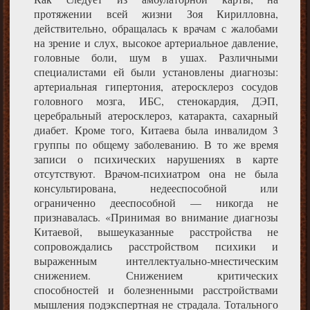
протяжении всей жизни Зоя Кирилловна,
действительно, обращалась к врачам с жалобами
на зрение и слух, высокое артериальное давление,
головные боли, шум в ушах. Различными
специалистами ей были установлены диагнозы:
артериальная гипертония, атеросклероз сосудов
головного мозга, ИБС, стенокардия, ДЭП,
церебральный атеросклероз, катаракта, сахарный
диабет. Кроме того, Китаева была инвалидом 3
группы по общему заболеванию. В то же время
записи о психических нарушениях в карте
отсутствуют. Врачом-психиатром она не была
консультирована, недееспособной или
ограниченно дееспособной — никогда не
признавалась. «Принимая во внимание диагнозы
Китаевой, вышеуказанные расстройства не
сопровождались расстройством психики и
выраженным интеллектуально-мнестическим
снижением. Снижением критических
способностей и болезненными расстройствами
мышления подэкспертная не страдала. Тотального