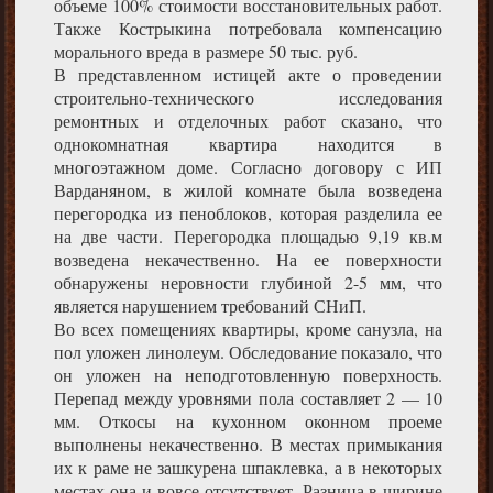
объеме 100% стоимости восстановительных работ.
Также Кострыкина потребовала компенсацию
морального вреда в размере 50 тыс. руб.
В представленном истицей акте о проведении
строительно-технического исследования
ремонтных и отделочных работ сказано, что
однокомнатная квартира находится в
многоэтажном доме. Согласно договору с ИП
Варданяном, в жилой комнате была возведена
перегородка из пеноблоков, которая разделила ее
на две части. Перегородка площадью 9,19 кв.м
возведена некачественно. На ее поверхности
обнаружены неровности глубиной 2-5 мм, что
является нарушением требований СНиП.
Во всех помещениях квартиры, кроме санузла, на
пол уложен линолеум. Обследование показало, что
он уложен на неподготовленную поверхность.
Перепад между уровнями пола составляет 2 — 10
мм. Откосы на кухонном оконном проеме
выполнены некачественно. В местах примыкания
их к раме не зашкурена шпаклевка, а в некоторых
местах она и вовсе отсутствует. Разница в ширине