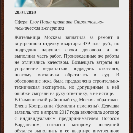
20.01.2020
Сфера:
Блог
Наша практика
Строительно-
техническая экспертиза
Жительница Москвы заплатила за ремонт и
внутреннюю отделку квартиры 439 тыс. руб., но
подрядчик нарушил сроки договора и не
выполнил часть работ. Произведенные же работы
не отличались качеством. Возмещать затраты на
устранение недостатков подрядчик отказался,
поэтому москвичка обратилась в суд. В
обоснование иска была предъявлена строительно-
техническая экспертиза, но допущенные в ней
ошибки сыграли на руку ответчику, а не истице.
В Симоновский районный суд Москвы обратилась
Елена Кострыкина (фамилии изменены). Девушка
заявила, что в апреле 2017 года заключила договор
с индивидуальным предпринимателем Погосом
Варданяном, согласно которому последний
обязался выполнить в ее квартире внутреннюю