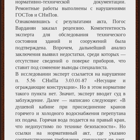
нормативно-технической документации.
Ремонтные работы выполнены с нарушениями
ГОСТов и СНиПов.
Ознакомившись с результатами акта, Погос
Варданян заказал рецензию. Компетентность
эксперта для обследования технического
состояния зданий и сооружений была
подтверждена. Впрочем, дальнейший анализ
заключения выявил недостатки, среди которых —
отсутствие сведений о поверке приборов, что
ставит под сомнение выводы специалиста.
В исследовании эксперт ссылается на нарушение
п. 5.56 СНиПа 3.03.01-87 «Несущие и
ограждающие конструкции». Но в этом нормативе
такого пункта нет. Значит, эксперт вводит суд в
заблуждение. Далее — написано следующее: «В
душевой кабине при присоединение кранов
горячего и холодного водоснабжения перепутана
их подача. Горячая вода подается на правый кран,
что недопустимо по технике безопасности». Но
ссылки на нормативный акт, где указано
соответствующее требование, специалист не дает.