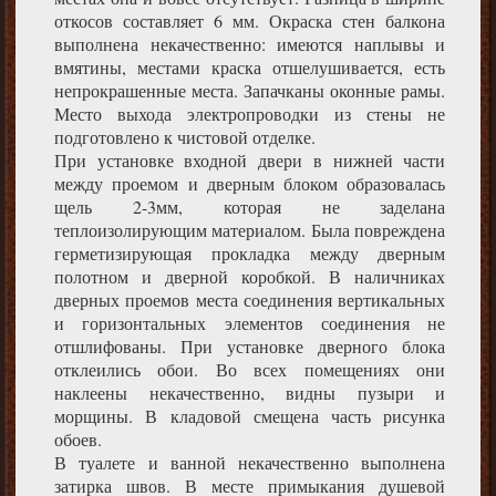
откосов составляет 6 мм. Окраска стен балкона
выполнена некачественно: имеются наплывы и
вмятины, местами краска отшелушивается, есть
непрокрашенные места. Запачканы оконные рамы.
Место выхода электропроводки из стены не
подготовлено к чистовой отделке.
При установке входной двери в нижней части
между проемом и дверным блоком образовалась
щель 2-3мм, которая не заделана
теплоизолирующим материалом. Была повреждена
герметизирующая прокладка между дверным
полотном и дверной коробкой. В наличниках
дверных проемов места соединения вертикальных
и горизонтальных элементов соединения не
отшлифованы. При установке дверного блока
отклеились обои. Во всех помещениях они
наклеены некачественно, видны пузыри и
морщины. В кладовой смещена часть рисунка
обоев.
В туалете и ванной некачественно выполнена
затирка швов. В месте примыкания душевой