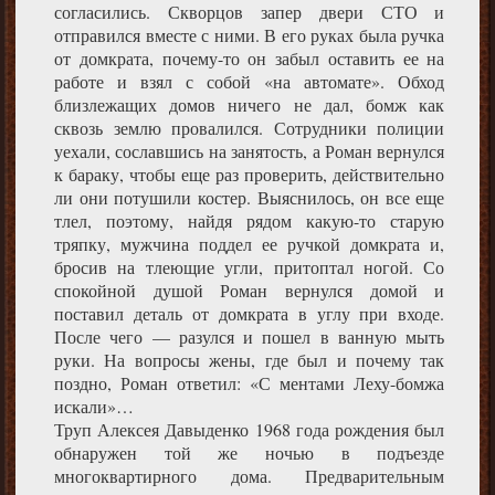
согласились. Скворцов запер двери СТО и
отправился вместе с ними. В его руках была ручка
от домкрата, почему-то он забыл оставить ее на
работе и взял с собой «на автомате». Обход
близлежащих домов ничего не дал, бомж как
сквозь землю провалился. Сотрудники полиции
уехали, сославшись на занятость, а Роман вернулся
к бараку, чтобы еще раз проверить, действительно
ли они потушили костер. Выяснилось, он все еще
тлел, поэтому, найдя рядом какую-то старую
тряпку, мужчина поддел ее ручкой домкрата и,
бросив на тлеющие угли, притоптал ногой. Со
спокойной душой Роман вернулся домой и
поставил деталь от домкрата в углу при входе.
После чего — разулся и пошел в ванную мыть
руки. На вопросы жены, где был и почему так
поздно, Роман ответил: «С ментами Леху-бомжа
искали»…
Труп Алексея Давыденко 1968 года рождения был
обнаружен той же ночью в подъезде
многоквартирного дома. Предварительным