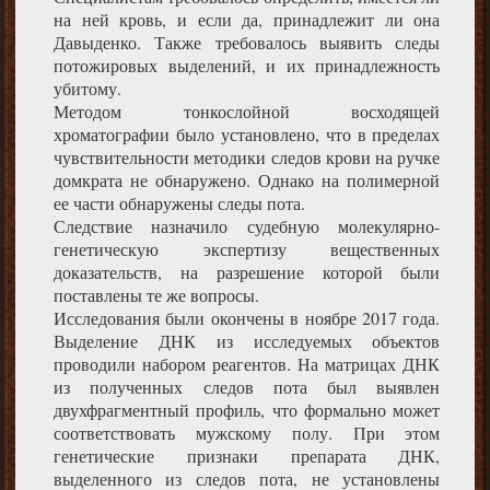
на ней кровь, и если да, принадлежит ли она
Давыденко. Также требовалось выявить следы
потожировых выделений, и их принадлежность
убитому.
Методом тонкослойной восходящей
хроматографии было установлено, что в пределах
чувствительности методики следов крови на ручке
домкрата не обнаружено. Однако на полимерной
ее части обнаружены следы пота.
Следствие назначило судебную молекулярно-
генетическую экспертизу вещественных
доказательств, на разрешение которой были
поставлены те же вопросы.
Исследования были окончены в ноябре 2017 года.
Выделение ДНК из исследуемых объектов
проводили набором реагентов. На матрицах ДНК
из полученных следов пота был выявлен
двухфрагментный профиль, что формально может
соответствовать мужскому полу. При этом
генетические признаки препарата ДНК,
выделенного из следов пота, не установлены