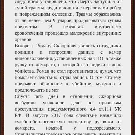
следствием установлено, что смерть наступила от
тупой травмы груди и живота с переломами ребер
и повреждением селезенки. Травмы образовались
от не менее, чем 9 ударов продолговатым тупым
предметом. В результате внутреннего
кровотечения произошло малокровие внутренних
органов.
Вскоре к Роману Скворцову явились сотрудники
полиции и попросили данные с камер
видеонаблюдения, установленных на СТО, а также
ручку от домкрата, с которой его видели в день
убийства. Роман не стал противиться и, думая, что
помогает следствию, отдал записи. О том, что ему
предъявят обвинение в убийстве, мужчина и
предположить не мог.
Спустя пять дней в отношении Скворцова
возбудили уголовное дело по признакам
преступления, предусмотренного ч.4 ст.111 УК
РФ. В августе 2017 года следствие назначило
судебно-биологическую экспертизу рукоятки от
домкрата, изъятой у подозреваемого.
Специалистам требовалось определить, имеется ли