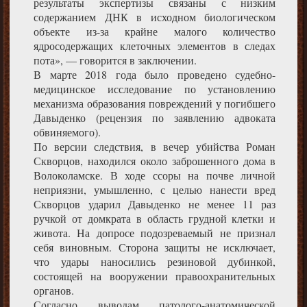
результаты экспертизы связаны с низким
содержанием ДНК в исходном биологическом
объекте из-за крайне малого количество
ядросодержащих клеточных элементов в следах
пота», — говорится в заключении.
В марте 2018 года было проведено судебно-
медицинское исследование по установлению
механизма образования повреждений у погибшего
Давыденко (рецензия по заявлению адвоката
обвиняемого).
По версии следствия, в вечер убийства Роман
Скворцов, находился около заброшенного дома в
Волоколамске. В ходе ссоры на почве личной
неприязни, умышленно, с целью нанести вред
Скворцов ударил Давыденко не менее 11 раз
ручкой от домкрата в область грудной клетки и
живота. На допросе подозреваемый не признал
себя виновным. Сторона защиты не исключает,
что удары наносились резиновой дубинкой,
состоящей на вооружении правоохранительных
органов.
Согласно выводам патолого-анатомической