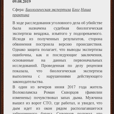
09.08.2019
Сфера:
Биологическая экспертиза
Блог
Наша
практика
В ходе расследования уголовного дела об убийстве
была назначена судебная биологическая
экспертиза вещдока, изъятого у подозреваемого.
Исходя из полученных результатов, сторона
обвинения построила версию происшествия.
Однако защита полагает, что выводы экспертизы
ошибочны, как и последующие заключения,
основанные на данных первоначальных
исследований. Проведенная по делу рецензия
показала, что биологическая экспертиза
выполнена с нарушениями действующего
законодательства.
В один из вечеров июня 2017 года житель
Волоколамска Роман Скворцов (фамилии
изменены) почувствовал запах дыма. Мужчина
вышел из ворот СТО, где работал, и увидел, что
дым идет из окон рядом располагавшегося
заброшенного барака. Скворцов подумал, что