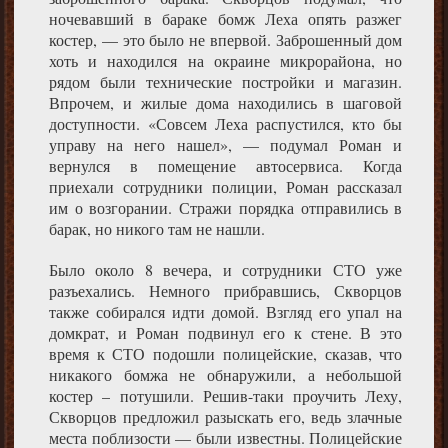
ночевавший в бараке бомж Леха опять разжег
костер, — это было не впервой. Заброшенный дом
хоть и находился на окраине микрорайона, но
рядом были технические постройки и магазин.
Впрочем, и жилые дома находились в шаговой
доступности. «Совсем Леха распустился, кто бы
управу на него нашел», — подумал Роман и
вернулся в помещение автосервиса. Когда
приехали сотрудники полиции, Роман рассказал
им о возгорании. Стражи порядка отправились в
барак, но никого там не нашли.
Было около 8 вечера, и сотрудники СТО уже
разъехались. Немного прибравшись, Скворцов
также собирался идти домой. Взгляд его упал на
домкрат, и Роман подвинул его к стене. В это
время к СТО подошли полицейские, сказав, что
никакого бомжа не обнаружили, а небольшой
костер – потушили. Решив-таки проучить Леху,
Скворцов предложил разыскать его, ведь злачные
места поблизости — были известны. Полицейские