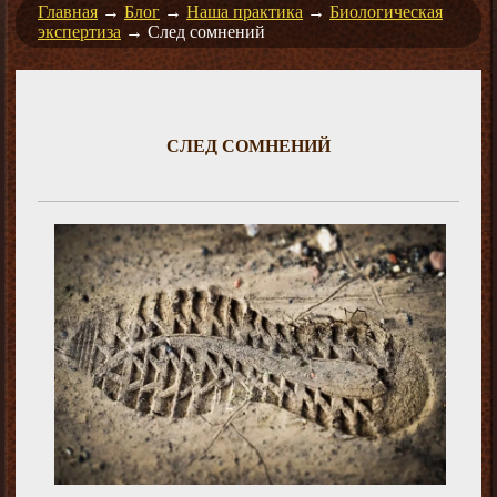
Главная
→
Блог
→
Наша практика
→
Биологическая
экспертиза
→
След сомнений
СЛЕД СОМНЕНИЙ