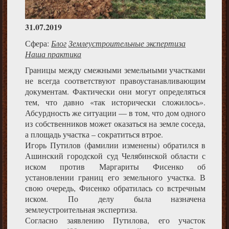
31.07.2019
Сфера:
Блог
Землеустроительные экспертиза
Наша практика
Границы между смежными земельными участками
не всегда соответствуют правоустанавливающим
документам. Фактически они могут определяться
тем, что давно «так исторически сложилось».
Абсурдность же ситуации — в том, что дом одного
из собственников может оказаться на земле соседа,
а площадь участка – сократиться втрое.
Игорь Путилов (фамилии изменены) обратился в
Ашинский городской суд Челябинской области с
иском против Маргариты Фисенко об
установлении границ его земельного участка. В
свою очередь, Фисенко обратилась со встречным
иском. По делу была назначена
землеустроительная экспертиза.
Согласно заявлению Путилова, его участок