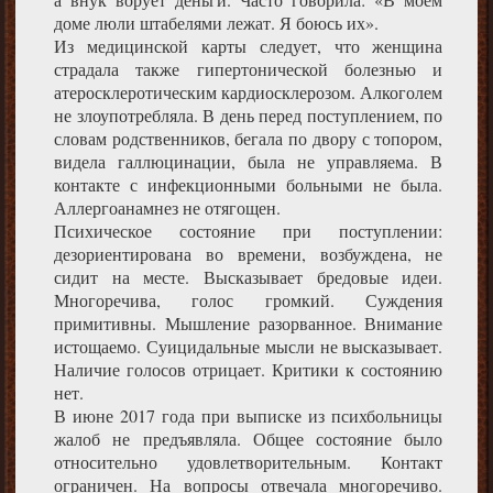
доме люли штабелями лежат. Я боюсь их».
Из медицинской карты следует, что женщина
страдала также гипертонической болезнью и
атеросклеротическим кардиосклерозом. Алкоголем
не злоупотребляла. В день перед поступлением, по
словам родственников, бегала по двору с топором,
видела галлюцинации, была не управляема. В
контакте с инфекционными больными не была.
Аллергоанамнез не отягощен.
Психическое состояние при поступлении:
дезориентирована во времени, возбуждена, не
сидит на месте. Высказывает бредовые идеи.
Многоречива, голос громкий. Суждения
примитивны. Мышление разорванное. Внимание
истощаемо. Суицидальные мысли не высказывает.
Наличие голосов отрицает. Критики к состоянию
нет.
В июне 2017 года при выписке из психбольницы
жалоб не предъявляла. Общее состояние было
относительно удовлетворительным. Контакт
ограничен. На вопросы отвечала многоречиво.