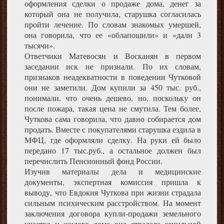
оформления сделки о продаже дома, денег за
который она не получила, старушка согласилась
пройти лечение. По словам знакомых умершей,
она говорила, что ее «облапошили» и «дали 3
тысячи».
Ответчики Матевосян и Восканян в первом
заседании иск не признали. По их словам,
признаков неадекватности в поведении Чутковой
они не заметили. Дом купили за 450 тыс. руб.,
понимали, что очень дешево, но, поскольку он
после пожара, такая цена не смутила. Тем более,
Чуткова сама говорила, что давно собирается дом
продать. Вместе с покупателями старушка ездила в
МФЦ, где оформляли сделку. На руки ей было
передано 17 тыс.руб., а остальное должен был
перечислить Пенсионный фонд России.
Изучив материалы дела и медицинские
документы, экспертная комиссия пришла к
выводу, что Евдокия Чуткова при жизни страдала
сильным психическим расстройством. На момент
заключения договора купли-продажи земельного
участка и жилого дома она страдала сенильной