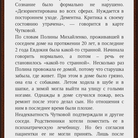
Сознание было формально не нарушено.
«Дезориентирована во всех сферах. Нуждается в
постороннем уходе. Дементна. Критика к своему
состоянию утрачена», — говорится в карте
Чутковой.
По словам Полины Михайленко, проживавшей в
соседнем доме на протяжении 20 лет, в последние
2 года Евдокия была какой-то странной. Начинала
говорить нормально, а потом – речь ее
становилось «какой-то странной». Несколько раз
Полина провожала ее домой, потому что старушка
забыла, где живет. При этом в доме было грязно,
она ела с собаками. Летом ходила в шубе и в
шапке, а зимой могла выйти на улицу с голыми
ногами. Однажды в доме случился пожар, весь
ремонт после этого делал сын. Но отношения с
ним в последнее время были плохие.
Неадекватность Чутковой подтверждали и другие
соседи. Родственники хотели поместить ее в
психиатрическую лечебницу. Но без согласия
пациентки ее не могли принять. Лишь после