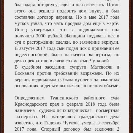
благодаря нотариусу, сделка не состоялась. После
этого она решила подарить дом внуку, и был
составлен договор дарения. Но в мае 2017 года
Чутков узнал, что мать продала дом еще в марте.
Истец утверждает, что за недвижимость она
получила 3000 рублей. Женщина подавала иск в
суд о расторжении сделки, но заявление вернули.
В августе 2017 года сын подал иск о признании ее
недееспособной, была назначена экспертиза, но
дело прекратили в связи со смертью Чутковой.
В судебном заседании супруги Матевосян и
Восканян против требований возражали. По их
версии, недвижимость была куплена на законных
основаниях, и деньги выплачены в полном объеме.
Определением Туапсинского районного суда
Краснодарского края в феврале 2018 года была
назначена судебно-психиатрическая посмертная
экспертиза. Из материалов гражданского дела
известно, что Евдокия Чуткова умерла в сентябре
2017 года. Спорный договор был заключен 2