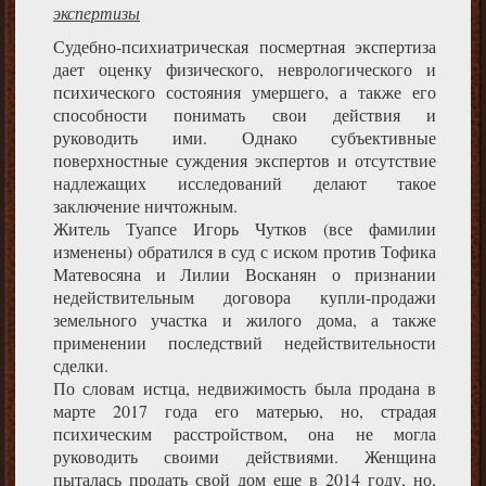
экспертизы
Судебно-психиатрическая посмертная экспертиза
дает оценку физического, неврологического и
психического состояния умершего, а также его
способности понимать свои действия и
руководить ими. Однако субъективные
поверхностные суждения экспертов и отсутствие
надлежащих исследований делают такое
заключение ничтожным.
Житель Туапсе Игорь Чутков (все фамилии
изменены) обратился в суд с иском против Тофика
Матевосяна и Лилии Восканян о признании
недействительным договора купли-продажи
земельного участка и жилого дома, а также
применении последствий недействительности
сделки.
По словам истца, недвижимость была продана в
марте 2017 года его матерью, но, страдая
психическим расстройством, она не могла
руководить своими действиями. Женщина
пыталась продать свой дом еще в 2014 году, но,