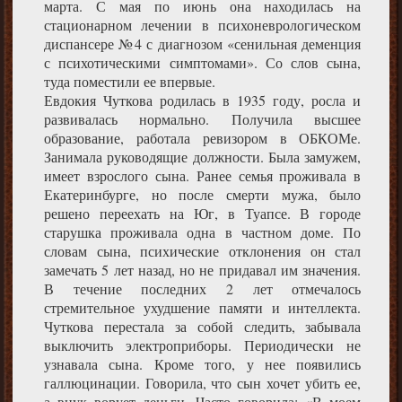
марта. С мая по июнь она находилась на
стационарном лечении в психоневрологическом
диспансере №4 с диагнозом «сенильная деменция
с психотическими симптомами». Со слов сына,
туда поместили ее впервые.
Евдокия Чуткова родилась в 1935 году, росла и
развивалась нормально. Получила высшее
образование, работала ревизором в ОБКОМе.
Занимала руководящие должности. Была замужем,
имеет взрослого сына. Ранее семья проживала в
Екатеринбурге, но после смерти мужа, было
решено переехать на Юг, в Туапсе. В городе
старушка проживала одна в частном доме. По
словам сына, психические отклонения он стал
замечать 5 лет назад, но не придавал им значения.
В течение последних 2 лет отмечалось
стремительное ухудшение памяти и интеллекта.
Чуткова перестала за собой следить, забывала
выключить электроприборы. Периодически не
узнавала сына. Кроме того, у нее появились
галлюцинации. Говорила, что сын хочет убить ее,
а внук ворует деньги. Часто говорила: «В моем