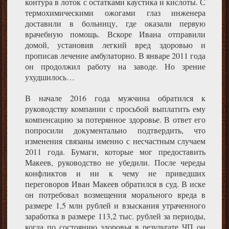
контура в лоток с остатками каустика и кислоты. С
термохимическими ожогами глаз инженера
доставили в больницу, где оказали первую
врачебную помощь. Вскоре Ивана отправили
домой, установив легкий вред здоровью и
прописав лечение амбулаторно. В январе 2011 года
он продолжил работу на заводе. Но зрение
ухудшилось…
В начале 2016 года мужчина обратился к
руководству компании с просьбой выплатить ему
компенсацию за потерянное здоровье. В ответ его
попросили документально подтвердить, что
изменения связаны именно с несчастным случаем
2011 года. Бумаги, которые мог предоставить
Макеев, руководство не убедили. После череды
конфликтов и ни к чему не приведших
переговоров Иван Макеев обратился в суд. В иске
он потребовал возмещения морального вреда в
размере 1,5 млн рублей и взыскания утраченного
заработка в размере 113,2 тыс. рублей за периоды,
когда по состоянию здоровья в результате ЧП он