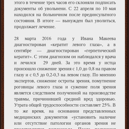
этого в течение трех часов его склоняли подписать
документы об увольнени. С 22 апреля по 10 мая
находился на больничном после прединсультного
состояния. В итоге — вынужден был уволиться,
продолжает лечение.
28 марта 2016 года у Ивана Макеева
диагностирован «кератит левого глаза», а в
сентябре — диагностирован «герпетический
кератит». С этим диагнозом он наблюдался у врача
и лечился 29 дней. За это время у истца
произошло снижение зрения с 1,0 до 0,8 на правом
глазу и с 0,5 до 0,2-0,3 на левом глазу. По мнению
экспертов, снижение остроты зрения, помутнение
роговицы левого глаза и сужение поля зрения
является следствием полученной на производстве
травмы, причинившей средний вред здоровью.
Утрата общей трудоспособности составляет 25%. В
то же время, на основании представленных
медицинских документов «установить наличие
или отсутствие патологии органов зрения не
представляется возможным. После получения