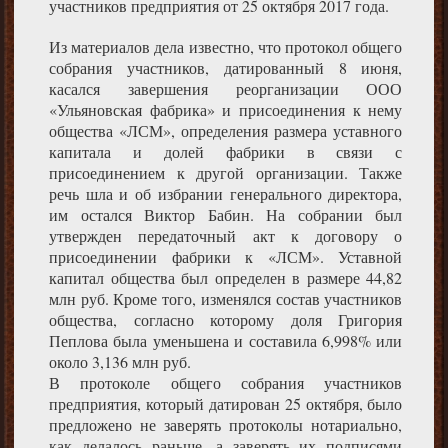
участников предприятия от 25 октября 2017 года.
Из материалов дела известно, что протокол общего
собрания участников, датированный 8 июня,
касался завершения реорганизации ООО
«Ульяновская фабрика» и присоединения к нему
общества «ЛСМ», определения размера уставного
капитала и долей фабрики в связи с
присоединением к другой организации. Также
речь шла и об избрании генерального директора,
им остался Виктор Бабин. На собрании был
утвержден передаточный акт к договору о
присоединении фабрики к «ЛСМ». Уставной
капитал общества был определен в размере 44,82
млн руб. Кроме того, изменялся состав участников
общества, согласно которому доля Григория
Пеплова была уменьшена и составила 6,998% или
около 3,136 млн руб.
В протоколе общего собрания участников
предприятия, который датирован 25 октября, было
предложено не заверять протоколы нотариально,
как делалось раньше, а заверять их подписями