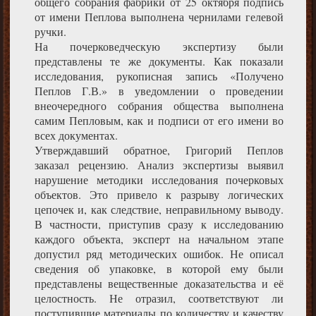
общего собрания фабрики от 25 октября подпись
от имени Пеплова выполнена чернилами гелевой
ручки.
На почерковедческую экспертизу были
представлены те же документы. Как показали
исследования, рукописная запись «Получено
Пеплов Г.В.» в уведомлении о проведении
внеочередного собрания общества выполнена
самим Пепловым, как и подписи от его имени во
всех документах.
Утверждавший обратное, Григорий Пеплов
заказал рецензию. Анализ экспертизы выявил
нарушение методики исследования почерковых
объектов. Это привело к разрыву логических
цепочек и, как следствие, неправильному выводу.
В частности, приступив сразу к исследованию
каждого объекта, эксперт на начальном этапе
допустил ряд методических ошибок. Не описал
сведения об упаковке, в которой ему были
представлены вещественные доказательства и её
целостность. Не отразил, соответствуют ли
поступившие материалы по количеству и качеству