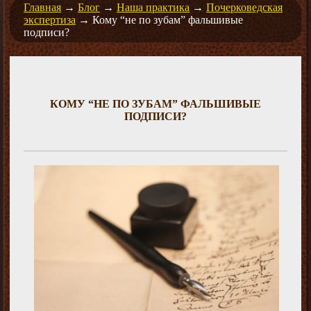
Главная
→
Блог
→
Наша практика
→
Почерковедская
экспертиза
→
Кому “не по зубам” фальшивые
подписи?
КОМУ “НЕ ПО ЗУБАМ” ФАЛЬШИВЫЕ
ПОДПИСИ?